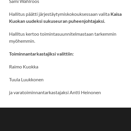
Sami Wahlroos
Hallitus päätti järjestäytymiskokouksessaan valita
Kaisa
Kuokan uudeksi sukuseuran puheenjohtajaksi.
Hallltus kertoo toimintasuunnitelmastaan tarkemmin
myöhemmin.
Toiminnantarkastajiksi valittiin:
Raimo Kuokka
Tuula Luukkonen
ja varatoiminnantarkastajaksi Antti Heinonen