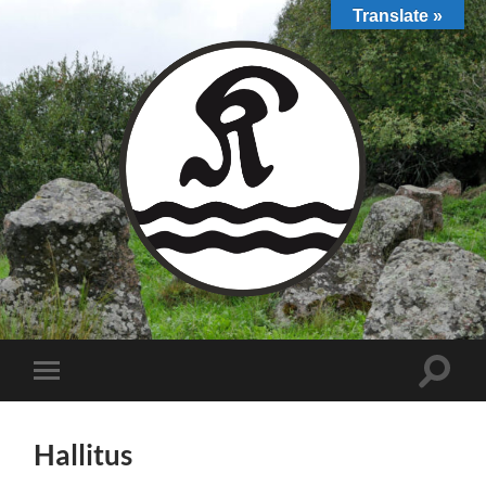
Translate »
Toggle
Toggle
search
mobile
field
menu
Hallitus